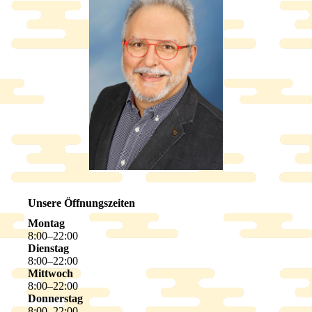
Unsere Öffnungszeiten
Montag
8
:
00
–
22
:
00
Dienstag
8
:
00
–
22
:
00
Mittwoch
8
:
00
–
22
:
00
Donnerstag
8
:
00
–
22
:
00